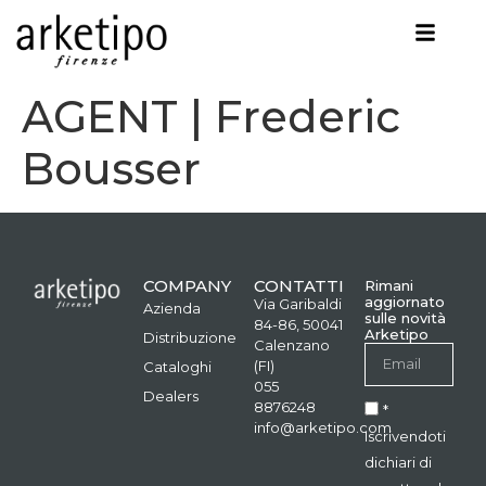
AGENT | Frederic
Bousser
COMPANY
CONTATTI
Rimani
aggiornato
Via Garibaldi
Azienda
sulle novità
84-86, 50041
Arketipo
Distribuzione
Calenzano
(FI)
Cataloghi
055
Dealers
8876248
*
info@arketipo.com
Iscrivendoti
dichiari di