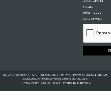
accettare la
nostra
informativa
sulla privacy.
I
®2024 Arketipo srl | P.IVA IT06109200482 | Reg. Imp. Firenze N° 601207 | Cap. Soc.
2.000.000,00 € (effettivamente versato 500.000,00 €)
Privacy Policy
|
Cookie Policy
| Powered by
MapMedia