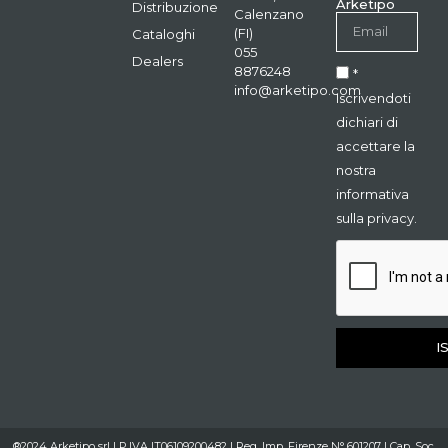
Arketipo
Distribuzione
Calenzano
(FI)
Cataloghi
055
Dealers
8876248
*
info@arketipo.com
Iscrivendoti
dichiari di
accettare la
nostra
informativa
sulla privacy.
I
®2024 Arketipo srl | P.IVA IT06109200482 | Reg. Imp. Firenze N° 601207 | Cap. Soc.