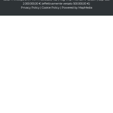
2.000.000,00 € (effettivamente versato 500.000,00 €)
Privacy Policy
|
Cookie Policy
| Powered by
MapMedia