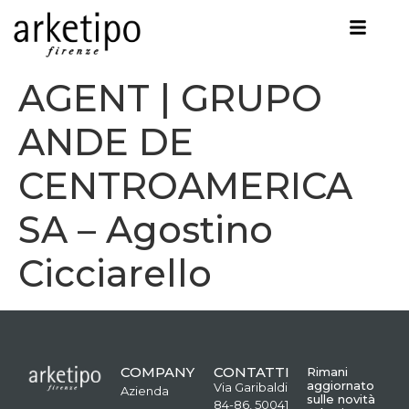
AGENT | GRUPO
ANDE DE
CENTROAMERICA
SA – Agostino
Cicciarello
COMPANY
CONTATTI
Rimani
aggiornato
Via Garibaldi
Azienda
sulle novità
84-86, 50041