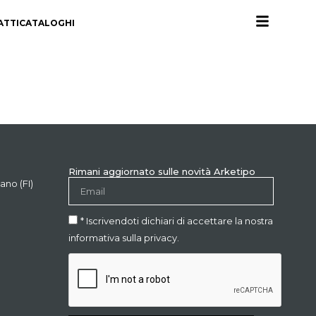
ATTI
CATALOGHI
Rimani aggiornato sulle novità Arketipo
ano (FI)
* Iscrivendoti dichiari di accettare la nostra
informativa sulla privacy.