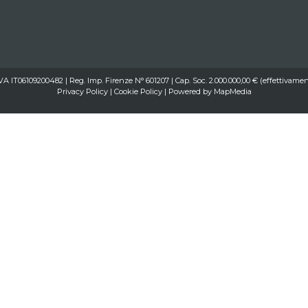
IVA IT06109200482 | Reg. Imp. Firenze N° 601207 | Cap. Soc. 2.000.000,00 € (effettivamen
Privacy Policy
|
Cookie Policy
| Powered by
MapMedia