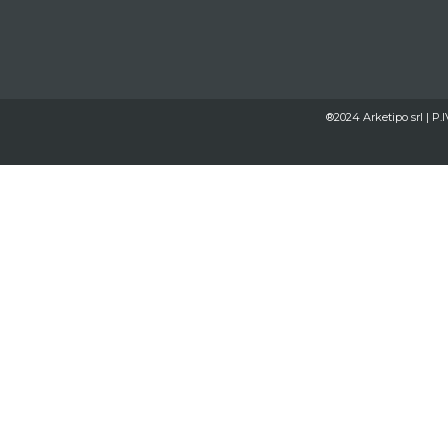
®2024 Arketipo srl | P.