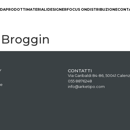
NDA
PRODOTTI
MATERIALI
DESIGNER
FOCUS ON
DISTRIBUZIONE
CONT
 Broggin
Y
CONTATTI
Via Garibaldi 84-86, 50041 Calenz
055 8876248
ne
info@arketipo.com