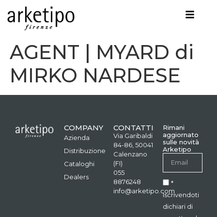
AGENT | MYARD di
MIRKO NARDESE
COMPANY
CONTATTI
Rimani
aggiornato
Via Garibaldi
Azienda
sulle novità
84-86, 50041
Arketipo
Distribuzione
Calenzano
(FI)
Cataloghi
055
Dealers
8876248
*
info@arketipo.com
Iscrivendoti
dichiari di