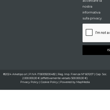
accettare la
nostra
informativa
sulla privacy.
I
®2024 Arketipo srl | P.IVA IT06109200482 | Reg. Imp. Firenze N° 601207 | Cap. Soc.
2.000.000,00 € (effettivamente versato 500.000,00 €)
Privacy Policy
|
Cookie Policy
| Powered by
MapMedia