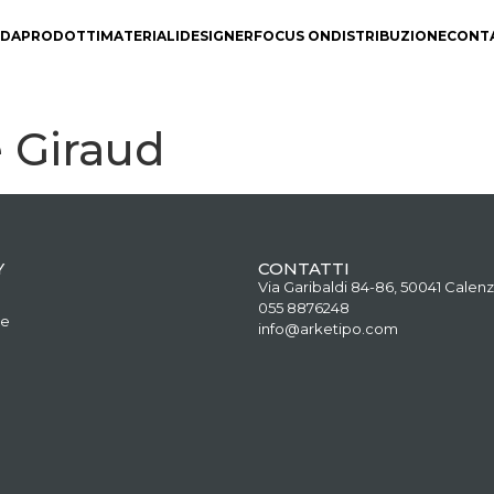
NDA
PRODOTTI
MATERIALI
DESIGNER
FOCUS ON
DISTRIBUZIONE
CONT
 Giraud
Y
CONTATTI
Via Garibaldi 84-86, 50041 Calenz
055 8876248
ne
info@arketipo.com