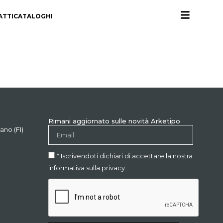
ATTI
CATALOGHI
Rimani aggiornato sulle novità Arketipo
ano (FI)
* Iscrivendoti dichiari di accettare la nostra
informativa sulla privacy.