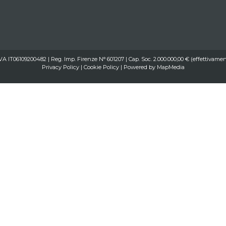
IVA IT06109200482 | Reg. Imp. Firenze N° 601207 | Cap. Soc. 2.000.000,00 € (effettivamen
Privacy Policy
|
Cookie Policy
| Powered by
MapMedia