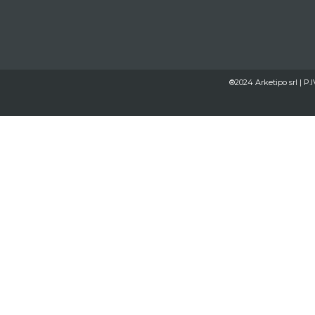
®2024 Arketipo srl | P.