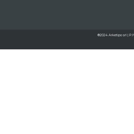
®2024 Arketipo srl | P.