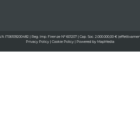
IVA IT06109200482 | Reg. Imp. Firenze N° 601207 | Cap. Soc. 2.000.000,00 € (effettivamen
Privacy Policy
|
Cookie Policy
| Powered by
MapMedia