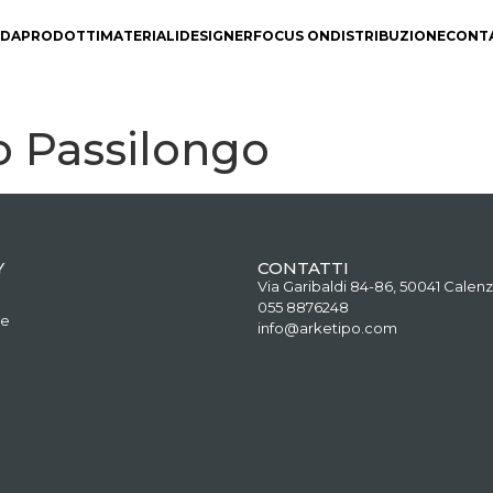
NDA
PRODOTTI
MATERIALI
DESIGNER
FOCUS ON
DISTRIBUZIONE
CONT
o Passilongo
Y
CONTATTI
Via Garibaldi 84-86, 50041 Calenz
055 8876248
ne
info@arketipo.com