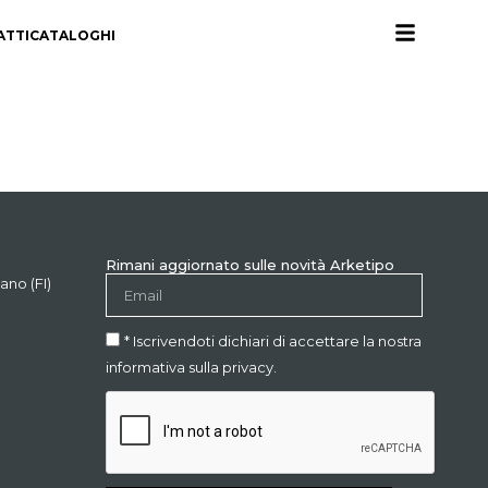
ATTI
CATALOGHI
Rimani aggiornato sulle novità Arketipo
ano (FI)
* Iscrivendoti dichiari di accettare la nostra
informativa sulla privacy.