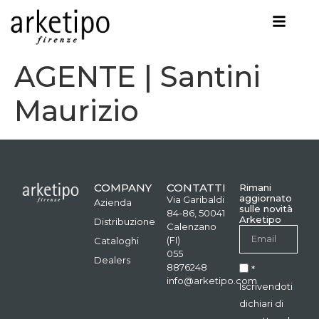
AGENTE | Santini
Maurizio
COMPANY
CONTATTI
Rimani
aggiornato
Via Garibaldi
Azienda
sulle novità
84-86, 50041
Arketipo
Distribuzione
Calenzano
(FI)
Cataloghi
055
Dealers
8876248
*
info@arketipo.com
Iscrivendoti
dichiari di