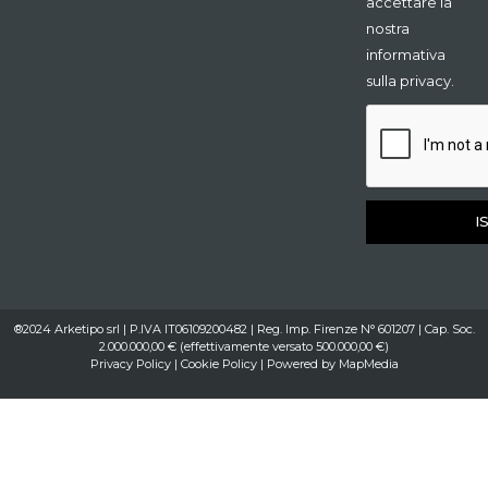
accettare la
nostra
informativa
sulla privacy.
I
®2024 Arketipo srl | P.IVA IT06109200482 | Reg. Imp. Firenze N° 601207 | Cap. Soc.
2.000.000,00 € (effettivamente versato 500.000,00 €)
Privacy Policy
|
Cookie Policy
| Powered by
MapMedia