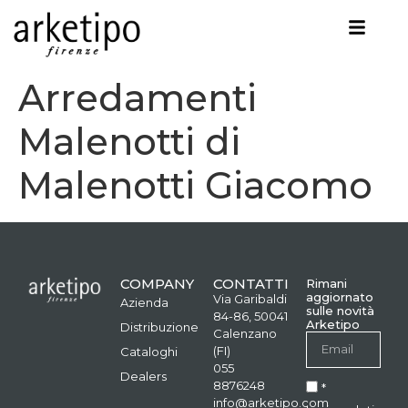
Arredamenti
Malenotti di
Malenotti Giacomo
COMPANY
CONTATTI
Rimani
aggiornato
Via Garibaldi
Azienda
sulle novità
84-86, 50041
Arketipo
Distribuzione
Calenzano
(FI)
Cataloghi
055
Dealers
8876248
*
info@arketipo.com