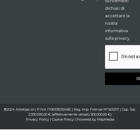
Iscrivendoti
dichiari di
accettare la
nostra
informativa
sulla privacy.
I
®2024 Arketipo srl | P.IVA IT06109200482 | Reg. Imp. Firenze N° 601207 | Cap. Soc.
2.000.000,00 € (effettivamente versato 500.000,00 €)
Privacy Policy
|
Cookie Policy
| Powered by
MapMedia