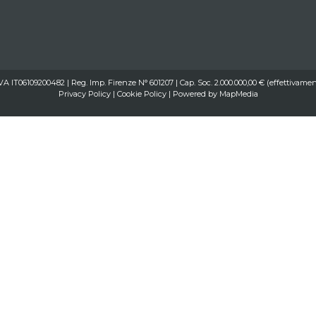
IVA IT06109200482 | Reg. Imp. Firenze N° 601207 | Cap. Soc. 2.000.000,00 € (effettivamen
Privacy Policy
|
Cookie Policy
| Powered by
MapMedia