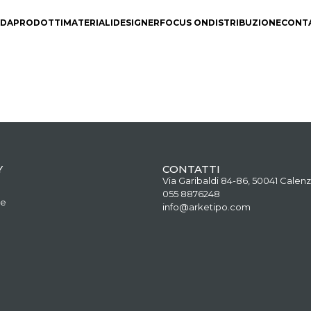
NDA
PRODOTTI
MATERIALI
DESIGNER
FOCUS ON
DISTRIBUZIONE
CONT
Y
CONTATTI
Via Garibaldi 84-86, 50041 Calenz
055 8876248
ne
info@arketipo.com