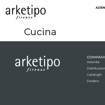
AZIE
Cucina
COMPAN
Azienda
Distribuzio
Cataloghi
Dealers