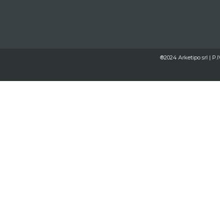
®2024 Arketipo srl | P.