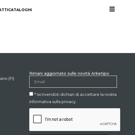
ATTI
CATALOGHI
Rimani aggiornato sulle novità Arketipo
ano (FI)
* Iscrivendoti dichiari di accettare la nostra
informativa sulla privacy.