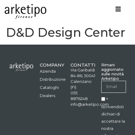
D&D Design Center
COMPANY
CONTATTI
Rimani
aggiornato
Via Garibaldi
Azienda
sulle novità
84-86, 50041
Arketipo
Distribuzione
Calenzano
(FI)
Cataloghi
055
Dealers
8876248
*
info@arketipo.com
Iscrivendoti
dichiari di
accettare la
nostra