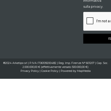
informativa
sulla privacy.
I
®2024 Arketipo srl | P.IVA IT06109200482 | Reg. Imp. Firenze N° 601207 | Cap. Soc.
2.000.000,00 € (effettivamente versato 500.000,00 €)
Privacy Policy
|
Cookie Policy
| Powered by
MapMedia