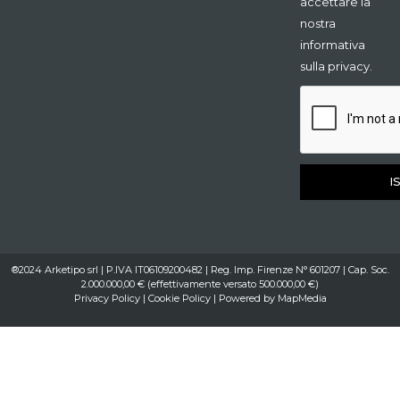
accettare la
nostra
informativa
sulla privacy.
I
®2024 Arketipo srl | P.IVA IT06109200482 | Reg. Imp. Firenze N° 601207 | Cap. Soc.
2.000.000,00 € (effettivamente versato 500.000,00 €)
Privacy Policy
|
Cookie Policy
| Powered by
MapMedia