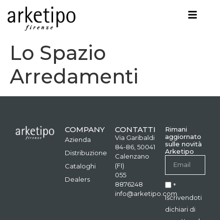
Lo Spazio
Arredamenti
COMPANY
CONTATTI
Rimani
aggiornato
Via Garibaldi
Azienda
sulle novità
84-86, 50041
Arketipo
Distribuzione
Calenzano
(FI)
Cataloghi
055
Dealers
8876248
*
info@arketipo.com
Iscrivendoti
dichiari di