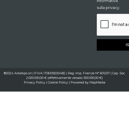
informativa
sulla privacy.
I
®2024 Arketipo srl | P.IVA IT06109200482 | Reg. Imp. Firenze N° 601207 | Cap. Soc.
2.000.000,00 € (effettivamente versato 500.000,00 €)
Privacy Policy
|
Cookie Policy
| Powered by
MapMedia