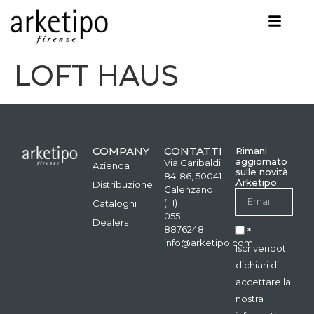
LOFT HAUS
COMPANY
CONTATTI
Rimani
aggiornato
Via Garibaldi
Azienda
sulle novità
84-86, 50041
Arketipo
Distribuzione
Calenzano
(FI)
Cataloghi
055
Dealers
8876248
*
info@arketipo.com
Iscrivendoti
dichiari di
accettare la
nostra