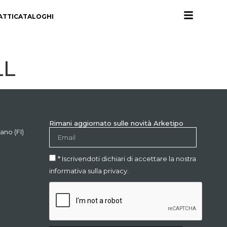
ATTI
CATALOGHI
LL
Rimani aggiornato sulle novità Arketipo
ano (FI)
* Iscrivendoti dichiari di accettare la nostra
informativa sulla privacy.