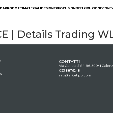
NDA
PRODOTTI
MATERIALI
DESIGNER
FOCUS ON
DISTRIBUZIONE
CONT
 | Details Trading W
Y
CONTATTI
Via Garibaldi 84-86, 50041 Calenz
055 8876248
ne
info@arketipo.com