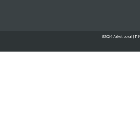
®2024 Arketipo srl | P.