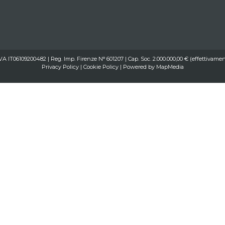
IVA IT06109200482 | Reg. Imp. Firenze N° 601207 | Cap. Soc. 2.000.000,00 € (effettivamen
Privacy Policy
|
Cookie Policy
| Powered by
MapMedia