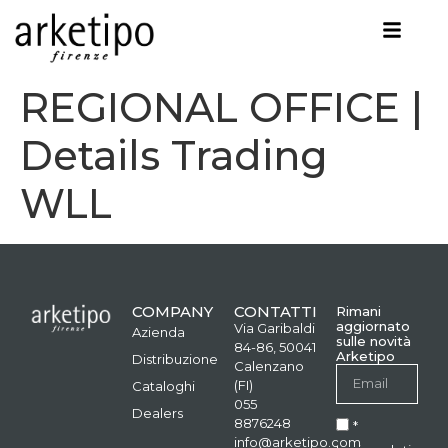
REGIONAL OFFICE |
Details Trading
WLL
COMPANY
CONTATTI
Rimani
aggiornato
Via Garibaldi
Azienda
sulle novità
84-86, 50041
Arketipo
Distribuzione
Calenzano
(FI)
Cataloghi
055
Dealers
8876248
*
info@arketipo.com