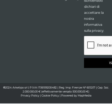
Iscrivendoti
dichiari di
accettare la
nostra
informativa
sulla privacy.
I
®2024 Arketipo srl | P.IVA IT06109200482 | Reg. Imp. Firenze N° 601207 | Cap. Soc.
2.000.000,00 € (effettivamente versato 500.000,00 €)
Privacy Policy
|
Cookie Policy
| Powered by
MapMedia