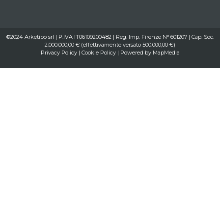
®2024 Arketipo srl | P.IVA IT06109200482 | Reg. Imp. Firenze N° 601207 | Cap. Soc.
2.000.000,00 € (effettivamente versato 500.000,00 €)
Privacy Policy
|
Cookie Policy
| Powered by
MapMedia