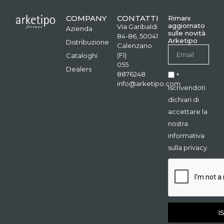
COMPANY
CONTATTI
Rimani
aggiornato
Via Garibaldi
Azienda
sulle novità
84-86, 50041
Arketipo
Distribuzione
Calenzano
(FI)
Cataloghi
055
Dealers
8876248
*
info@arketipo.com
Iscrivendoti
dichiari di
accettare la
nostra
informativa
sulla privacy.
I