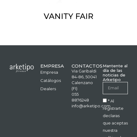
VANITY FAIR
EMPRESA
CONTACTOS
Mantente al
día de las
Via Garibaldi
Empresa
noticias de
84-86, 50041
Arketipo
Catálogos
Calenzano
(FI)
Dealers
055
8876248
* Al
info@arketipo.com
registrarte
declaras
que aceptas
nuestra