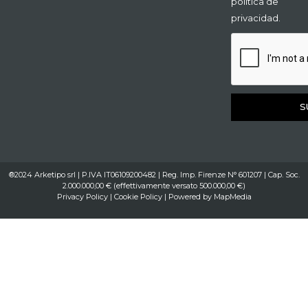
política de
privacidad.
S
®2024 Arketipo srl | P.IVA IT06109200482 | Reg. Imp. Firenze N° 601207 | Cap. Soc.
2.000.000,00 € (effettivamente versato 500.000,00 €)
Privacy Policy
|
Cookie Policy
| Powered by
MapMedia