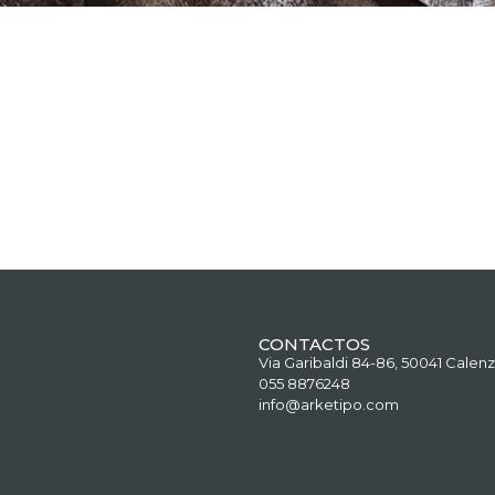
CONTACTOS
Via Garibaldi 84-86, 50041 Calenz
055 8876248
info@arketipo.com