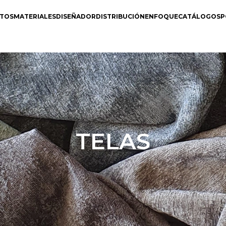
TOS
MATERIALES
DISEÑADOR
DISTRIBUCIÓN
ENFOQUE
CATÁLOGOS
P
TELAS