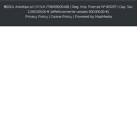
®2024 Arketipo srl | P.IVA IT06109200482 | Reg. Imp. Firenze N° 601207 | Cap. Soc.
2.000.000,00 € (effettivamente versato 500.000,00 €)
Privacy Policy
|
Cookie Policy
| Powered by
MapMedia