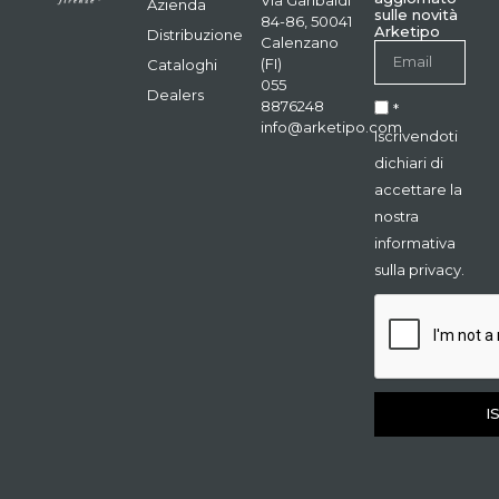
Azienda
sulle novità
84-86, 50041
Arketipo
Distribuzione
Calenzano
(FI)
Cataloghi
055
Dealers
8876248
*
info@arketipo.com
Iscrivendoti
dichiari di
accettare la
nostra
informativa
sulla privacy.
I