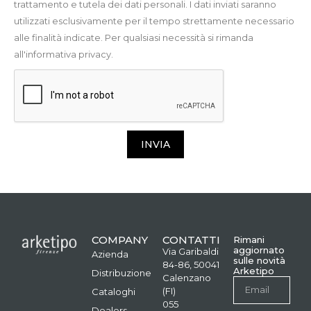
trattamento e tutela dei dati personali. I dati inviati saranno
utilizzati esclusivamente per il tempo strettamente necessario
alle finalità indicate. Per qualsiasi necessità si rimanda
all'informativa privacy.
INVIA
COMPANY
CONTATTI
Rimani
aggiornato
Via Garibaldi
Azienda
sulle novità
84-86, 50041
Arketipo
Distribuzione
Calenzano
(FI)
Cataloghi
055
Dealers