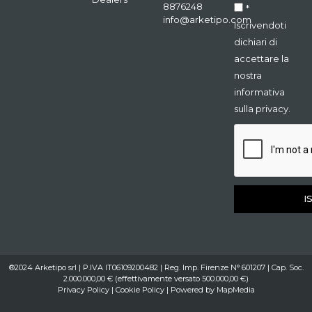
8876248
*
info@arketipo.com
Iscrivendoti
dichiari di
accettare la
nostra
informativa
sulla privacy.
I
®2024 Arketipo srl | P.IVA IT06109200482 | Reg. Imp. Firenze N° 601207 | Cap. Soc.
2.000.000,00 € (effettivamente versato 500.000,00 €)
Privacy Policy
|
Cookie Policy
| Powered by
MapMedia