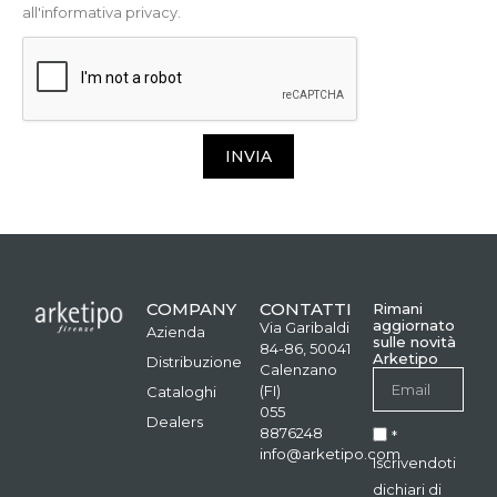
all'informativa privacy.
INVIA
COMPANY
CONTATTI
Rimani
aggiornato
Via Garibaldi
Azienda
sulle novità
84-86, 50041
Arketipo
Distribuzione
Calenzano
(FI)
Cataloghi
055
Dealers
8876248
*
info@arketipo.com
Iscrivendoti
dichiari di