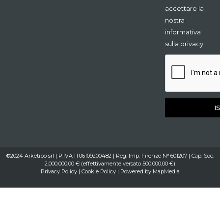
accettare la
nostra
informativa
sulla privacy.
I
®2024 Arketipo srl | P.IVA IT06109200482 | Reg. Imp. Firenze N° 601207 | Cap. Soc.
2.000.000,00 € (effettivamente versato 500.000,00 €)
Privacy Policy
|
Cookie Policy
| Powered by
MapMedia