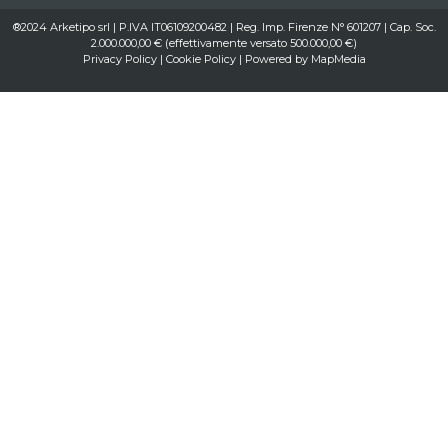
®2024 Arketipo srl | P.IVA IT06109200482 | Reg. Imp. Firenze N° 601207 | Cap. Soc.
2.000.000,00 € (effettivamente versato 500.000,00 €)
Privacy Policy
|
Cookie Policy
| Powered by
MapMedia