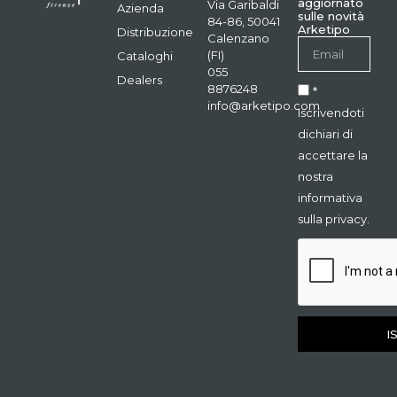
aggiornato
Via Garibaldi
Azienda
sulle novità
84-86, 50041
Arketipo
Distribuzione
Calenzano
(FI)
Cataloghi
055
Dealers
8876248
*
info@arketipo.com
Iscrivendoti
dichiari di
accettare la
nostra
informativa
sulla privacy.
I