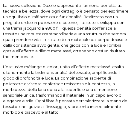
La nuova collezione Dazzle rappresenta l’armonia perfetta tra
tecnica e bellezza, dove ogni dettaglio è pensato per esprimere
un equilibrio di raffinatezza e funzionalità. Realizzato con un
pregiato ordito in poliestere e cotone, il tessuto si sviluppa con
una trama jacquard a 4800 fili: questa densità conferisce al
tessuto una robustezza straordinaria e una struttura che sembra
quasi prendere vita. Il risultato è un materiale dal corpo deciso e
dalla consistenza avvolgente, che gioca con la luce e l’ombra,
grazie all’effetto a rilievo matelassé, ottenendo così un risultato
tridimensionale.
L’esclusivo mélange di colori, unito all’effetto matelassé, esalta
ulteriormente la tridimensionalità del tessuto, amplificando il
gioco di profondità e luce. La combinazione sapiente di
poliestere e viscosa conferisce resistenza e lucentezza, la
morbidezza della lana dona alla superficie una dimensione
sensoriale unica, trasformando il materiale in un capolavoro di
eleganza e stile. Ogni fibra è pensata per valorizzare la mano del
tessuto, che, grazie al finissaggio, si presenta incredibilmente
morbido e piacevole al tatto.