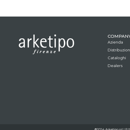
COMPAN
Azienda
Distribuzio
Cataloghi
Dealers
®2024 Arketipo srl | P.