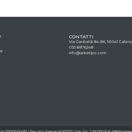
Y
CONTATTI
Via Garibaldi 84-86, 50041 Calenz
055 8876248
ne
info@arketipo.com
IVA IT06109200482 | Reg. Imp. Firenze N° 601207 | Cap. Soc. 2.000.000,00 € (effettivamen