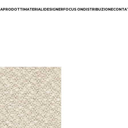
DA
PRODOTTI
MATERIALI
DESIGNER
FOCUS ON
DISTRIBUZIONE
CONTA