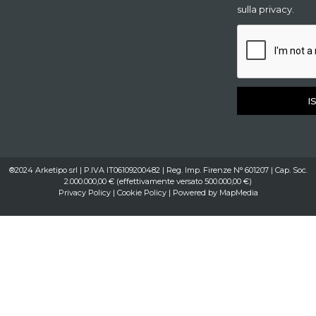
sulla privacy.
I
®2024 Arketipo srl | P.IVA IT06109200482 | Reg. Imp. Firenze N° 601207 | Cap. Soc.
2.000.000,00 € (effettivamente versato 500.000,00 €)
Privacy Policy
|
Cookie Policy
| Powered by
MapMedia