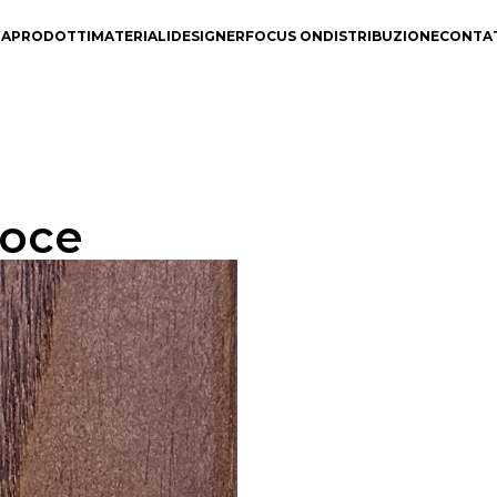
DA
PRODOTTI
MATERIALI
DESIGNER
FOCUS ON
DISTRIBUZIONE
CONTA
Noce