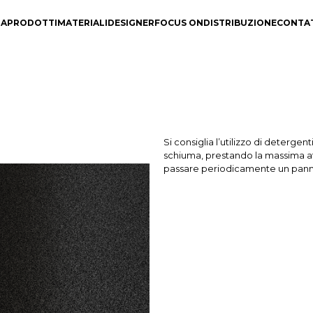
DA
PRODOTTI
MATERIALI
DESIGNER
FOCUS ON
DISTRIBUZIONE
CONTA
Si consiglia l’utilizzo di deterge
schiuma, prestando la massima att
passare periodicamente un pan