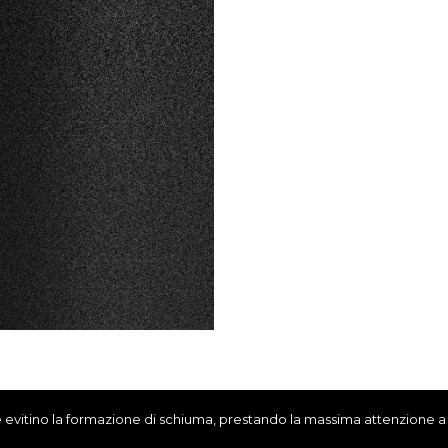
e evitino la formazione di schiuma, prestando la massima attenzione a n