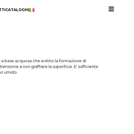
TTI
CATALOGHI
nti a base acquosa che evitino la formazione di
enzione a non graffiare la superficie. E’ sufficiente
no umido.