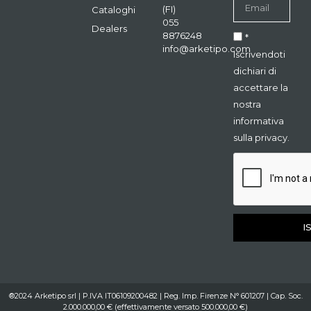
(FI)
Cataloghi
055
Dealers
8876248
*
info@arketipo.com
Iscrivendoti
dichiari di
accettare la
nostra
informativa
sulla privacy.
I
®2024 Arketipo srl | P.IVA IT06109200482 | Reg. Imp. Firenze N° 601207 | Cap. Soc.
2.000.000,00 € (effettivamente versato 500.000,00 €)