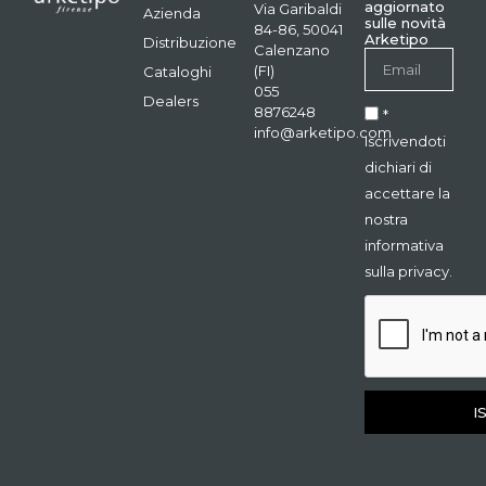
aggiornato
Via Garibaldi
Azienda
sulle novità
84-86, 50041
Arketipo
Distribuzione
Calenzano
(FI)
Cataloghi
055
Dealers
8876248
*
info@arketipo.com
Iscrivendoti
dichiari di
accettare la
nostra
informativa
sulla privacy.
I