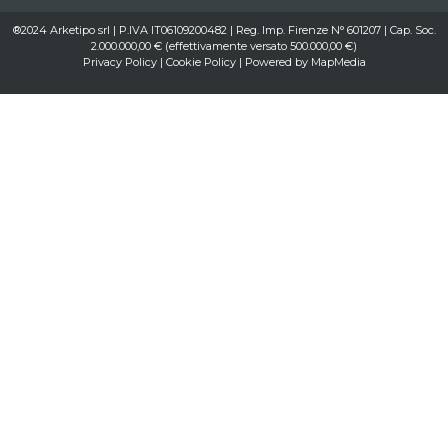
®2024 Arketipo srl | P.IVA IT06109200482 | Reg. Imp. Firenze N° 601207 | Cap. Soc.
2.000.000,00 € (effettivamente versato 500.000,00 €)
Privacy Policy
|
Cookie Policy
| Powered by
MapMedia