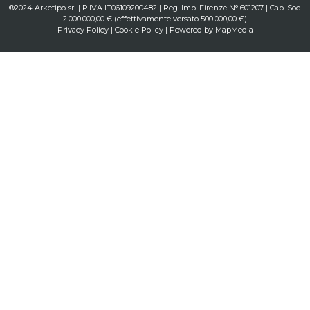
®2024 Arketipo srl | P.IVA IT06109200482 | Reg. Imp. Firenze N° 601207 | Cap. Soc.
2.000.000,00 € (effettivamente versato 500.000,00 €)
Privacy Policy
|
Cookie Policy
| Powered by
MapMedia