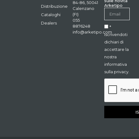
sulle novità
84-86, 50041
Arketipo
Distribuzione
Calenzano
(FI)
Cataloghi
055
Dealers
8876248
*
info@arketipo.com
Iscrivendoti
dichiari di
accettare la
nostra
informativa
sulla privacy.
I