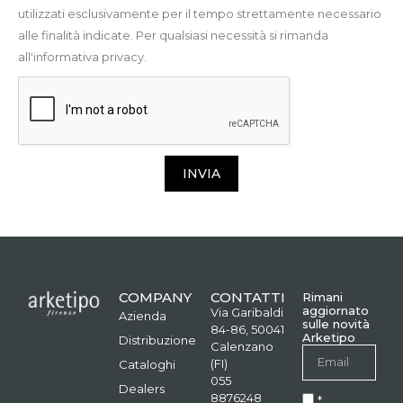
utilizzati esclusivamente per il tempo strettamente necessario
alle finalità indicate. Per qualsiasi necessità si rimanda
all'informativa privacy.
INVIA
COMPANY
CONTATTI
Rimani
aggiornato
Via Garibaldi
Azienda
sulle novità
84-86, 50041
Arketipo
Distribuzione
Calenzano
(FI)
Cataloghi
055
Dealers
8876248
*