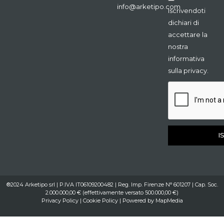
info@arketipo.com
Iscrivendoti
dichiari di
accettare la
nostra
informativa
sulla privacy.
I
®2024 Arketipo srl | P.IVA IT06109200482 | Reg. Imp. Firenze N° 601207 | Cap. Soc.
2.000.000,00 € (effettivamente versato 500.000,00 €)
Privacy Policy
|
Cookie Policy
| Powered by
MapMedia