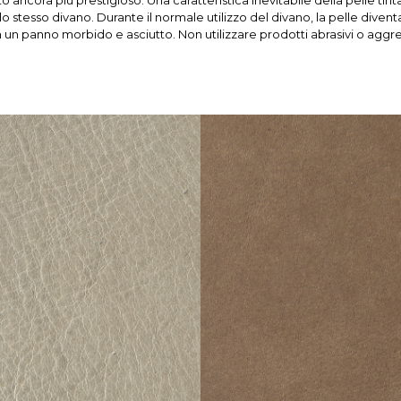
ancora più prestigioso. Una caratteristica inevitabile della pelle tinta 
per lo stesso divano. Durante il normale utilizzo del divano, la pelle diven
un panno morbido e asciutto. Non utilizzare prodotti abrasivi o aggres