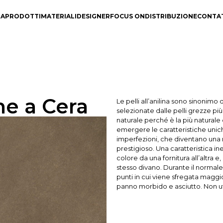
DA
PRODOTTI
MATERIALI
DESIGNER
FOCUS ON
DISTRIBUZIONE
CONTA
ne a Cera
Le pelli all’anilina sono sinonimo
selezionate dalle pelli grezze più
naturale perché è la più naturale 
emergere le caratteristiche unich
imperfezioni, che diventano una n
prestigioso. Una caratteristica inev
colore da una fornitura all’altra e, 
stesso divano. Durante il normale 
punti in cui viene sfregata maggi
panno morbido e asciutto. Non uti