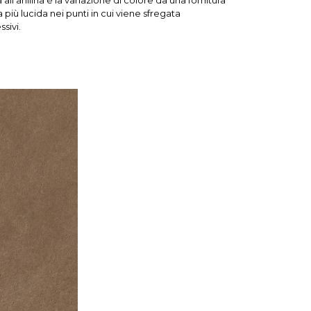
all'anilina è la variazione di colore da una fornitura
ta più lucida nei punti in cui viene sfregata
sivi.