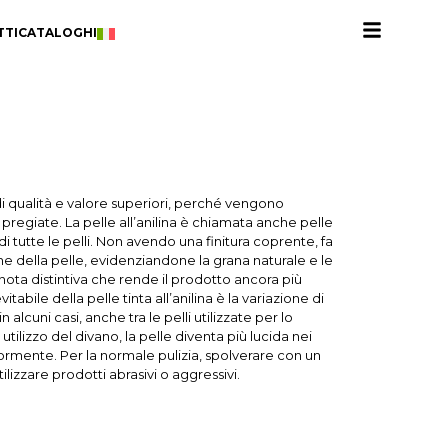
TTI
CATALOGHI
 di qualità e valore superiori, perché vengono
 pregiate. La pelle all’anilina è chiamata anche pelle
di tutte le pelli. Non avendo una finitura coprente, fa
e della pelle, evidenziandone la grana naturale e le
ota distintiva che rende il prodotto ancora più
itabile della pelle tinta all’anilina è la variazione di
in alcuni casi, anche tra le pelli utilizzate per lo
utilizzo del divano, la pelle diventa più lucida nei
ormente. Per la normale pulizia, spolverare con un
lizzare prodotti abrasivi o aggressivi.