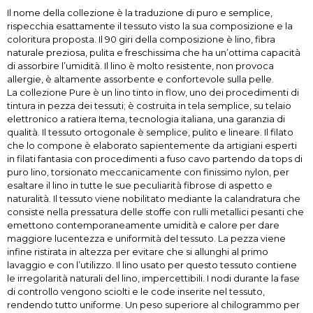
Il nome della collezione è la traduzione di puro e semplice,
rispecchia esattamente il tessuto visto la sua composizione e la
coloritura proposta. Il 90 giri della composizione è lino, fibra
naturale preziosa, pulita e freschissima che ha un’ottima capacità
di assorbire l’umidità. Il lino è molto resistente, non provoca
allergie, è altamente assorbente e confortevole sulla pelle.
La collezione Pure è un lino tinto in flow, uno dei procedimenti di
tintura in pezza dei tessuti; è costruita in tela semplice, su telaio
elettronico a ratiera Itema, tecnologia italiana, una garanzia di
qualità. Il tessuto ortogonale è semplice, pulito e lineare. Il filato
che lo compone è elaborato sapientemente da artigiani esperti
in filati fantasia con procedimenti a fuso cavo partendo da tops di
puro lino, torsionato meccanicamente con finissimo nylon, per
esaltare il lino in tutte le sue peculiarità fibrose di aspetto e
naturalità. Il tessuto viene nobilitato mediante la calandratura che
consiste nella pressatura delle stoffe con rulli metallici pesanti che
emettono contemporaneamente umidità e calore per dare
maggiore lucentezza e uniformità del tessuto. La pezza viene
infine ristirata in altezza per evitare che si allunghi al primo
lavaggio e con l’utilizzo. Il lino usato per questo tessuto contiene
le irregolarità naturali del lino, impercettibili. I nodi durante la fase
di controllo vengono sciolti e le code inserite nel tessuto,
rendendo tutto uniforme. Un peso superiore al chilogrammo per