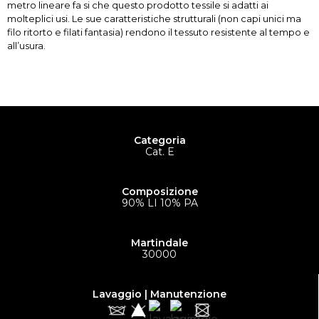
metro lineare fa si che questo prodotto tessile si adatti ai
molteplici usi. Le sue caratteristiche strutturali (non capi unici ma
filo ritorto e filati fantasia) rendono il tessuto resistente al tempo e
all’usura.
Categoria
Cat. E
Composizione
90% LI 10% PA
Martindale
30000
Lavaggio | Manutenzione