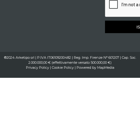
I
®2024 Arketipo srl | P.IVA IT06109200482 | Reg. Imp. Firenze N° 601207 | Cap. Soc.
2.000.000,00 € (effettivamente versato 500.000,00 €)
Privacy Policy
|
Cookie Policy
| Powered by
MapMedia