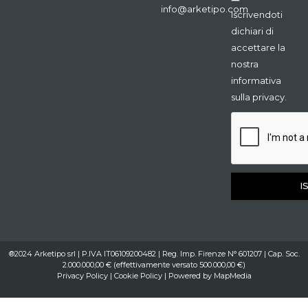
info@arketipo.com
Iscrivendoti
dichiari di
accettare la
nostra
informativa
sulla privacy.
I
®2024 Arketipo srl | P.IVA IT06109200482 | Reg. Imp. Firenze N° 601207 | Cap. Soc.
2.000.000,00 € (effettivamente versato 500.000,00 €)
Privacy Policy
|
Cookie Policy
| Powered by
MapMedia