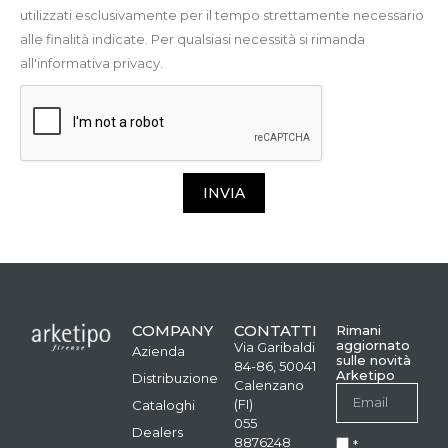
utilizzati esclusivamente per il tempo strettamente necessario
alle finalità indicate. Per qualsiasi necessità si rimanda
all'informativa privacy.
INVIA
COMPANY
CONTATTI
Rimani
aggiornato
Via Garibaldi
Azienda
sulle novità
84-86, 50041
Arketipo
Distribuzione
Calenzano
(FI)
Cataloghi
055
Dealers
8876248
*