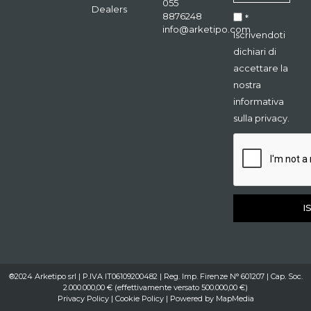
055
Dealers
8876248
*
info@arketipo.com
Iscrivendoti
dichiari di
accettare la
nostra
informativa
sulla privacy.
I
®2024 Arketipo srl | P.IVA IT06109200482 | Reg. Imp. Firenze N° 601207 | Cap. Soc.
2.000.000,00 € (effettivamente versato 500.000,00 €)
Privacy Policy
|
Cookie Policy
| Powered by
MapMedia