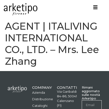
AGENT | ITALIVING
INTERNATIONAL
CO., LTD. – Mrs. Lee
Zhang
COMPANY
CONTATTI
Rimani
aggiornato
Via Garibaldi
Azienda
sulle novità
84-86, 50041
Arketipo
Distribuzione
Calenzano
(FI)
Cataloghi