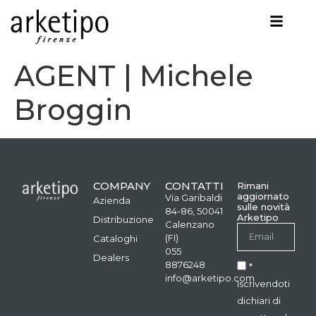
AGENT | Michele
Broggin
COMPANY
CONTATTI
Rimani
aggiornato
Via Garibaldi
Azienda
sulle novità
84-86, 50041
Arketipo
Distribuzione
Calenzano
(FI)
Cataloghi
055
Dealers
8876248
*
info@arketipo.com
Iscrivendoti
dichiari di