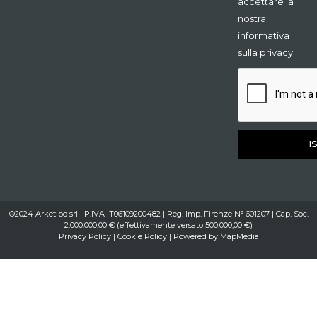
accettare la
nostra
informativa
sulla privacy.
I
®2024 Arketipo srl | P.IVA IT06109200482 | Reg. Imp. Firenze N° 601207 | Cap. Soc.
2.000.000,00 € (effettivamente versato 500.000,00 €)
Privacy Policy
|
Cookie Policy
| Powered by
MapMedia