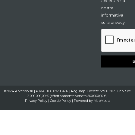
accettare la
nostra
informativa
sulla privacy.
I
®2024 Arketipo srl | P.IVA IT06109200482 | Reg. Imp. Firenze N° 601207 | Cap. Soc.
2.000.000,00 € (effettivamente versato 500.000,00 €)
Privacy Policy
|
Cookie Policy
| Powered by
MapMedia