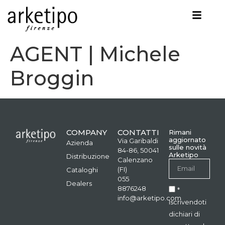
AGENT | Michele
Broggin
COMPANY
CONTATTI
Rimani
aggiornato
Via Garibaldi
Azienda
sulle novità
84-86, 50041
Arketipo
Distribuzione
Calenzano
(FI)
Cataloghi
055
Dealers
8876248
*
info@arketipo.com
Iscrivendoti
dichiari di