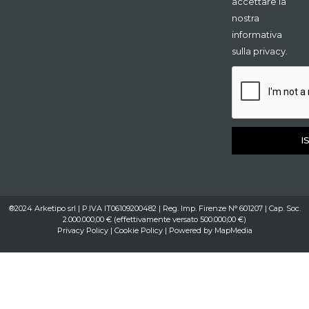
accettare la
nostra
informativa
sulla privacy.
I
®2024 Arketipo srl | P.IVA IT06109200482 | Reg. Imp. Firenze N° 601207 | Cap. Soc.
2.000.000,00 € (effettivamente versato 500.000,00 €)
Privacy Policy
|
Cookie Policy
| Powered by
MapMedia