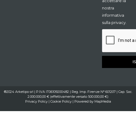
accettare la
nostra
informativa
sulla privacy.
I
®2024 Arketipo srl | P.IVA IT06109200482 | Reg. Imp. Firenze N° 601207 | Cap. Soc.
2.000.000,00 € (effettivamente versato 500.000,00 €)
Privacy Policy
|
Cookie Policy
| Powered by
MapMedia