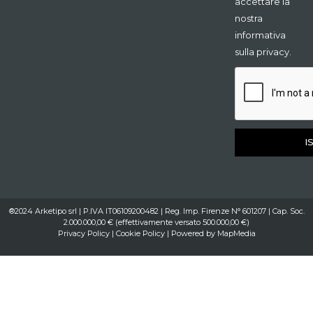
accettare la
nostra
informativa
sulla privacy.
I
®2024 Arketipo srl | P.IVA IT06109200482 | Reg. Imp. Firenze N° 601207 | Cap. Soc.
2.000.000,00 € (effettivamente versato 500.000,00 €)
Privacy Policy
|
Cookie Policy
| Powered by
MapMedia