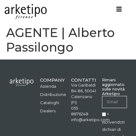
AGENTE | Alberto
Passilongo
COMPANY
CONTATTI
Rimani
aggiornato
Via Garibaldi
Azienda
sulle novità
84-86, 50041
Arketipo
Distribuzione
Calenzano
(FI)
Cataloghi
055
Dealers
8876248
*
info@arketipo.com
Iscrivendoti
dichiari di