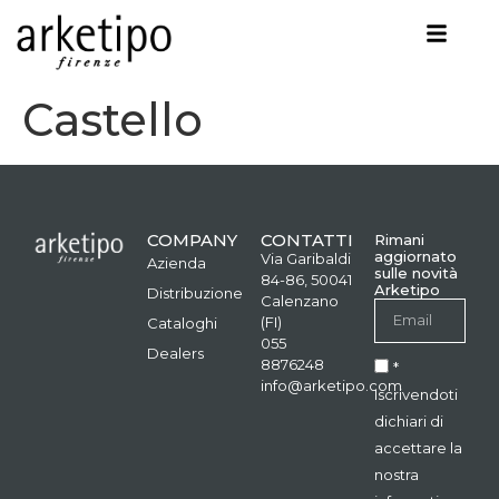
Castello
COMPANY
CONTATTI
Rimani
aggiornato
Via Garibaldi
Azienda
sulle novità
84-86, 50041
Arketipo
Distribuzione
Calenzano
(FI)
Cataloghi
055
Dealers
8876248
*
info@arketipo.com
Iscrivendoti
dichiari di
accettare la
nostra