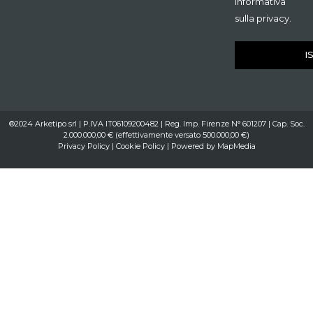
informativa
sulla privacy.
I
®2024 Arketipo srl | P.IVA IT06109200482 | Reg. Imp. Firenze N° 601207 | Cap. Soc.
2.000.000,00 € (effettivamente versato 500.000,00 €)
Privacy Policy
|
Cookie Policy
| Powered by
MapMedia