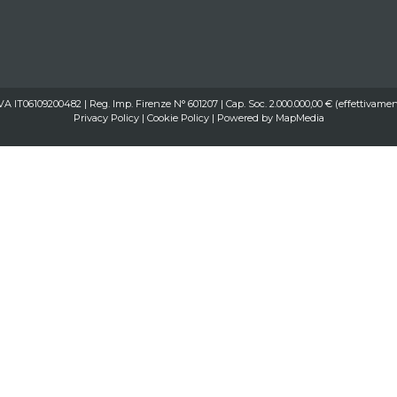
IVA IT06109200482 | Reg. Imp. Firenze N° 601207 | Cap. Soc. 2.000.000,00 € (effettivamen
Privacy Policy
|
Cookie Policy
| Powered by
MapMedia