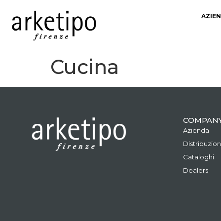
AZIE
Cucina
COMPAN
Azienda
Distribuzio
Cataloghi
Dealers