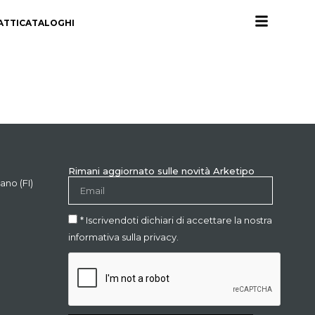
ATTI
CATALOGHI
Rimani aggiornato sulle novità Arketipo
ano (FI)
* Iscrivendoti dichiari di accettare la nostra
informativa sulla privacy.