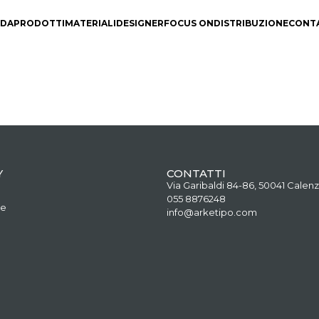
NDA
PRODOTTI
MATERIALI
DESIGNER
FOCUS ON
DISTRIBUZIONE
CONT
Y
CONTATTI
Via Garibaldi 84-86, 50041 Calenz
055 8876248
ne
info@arketipo.com