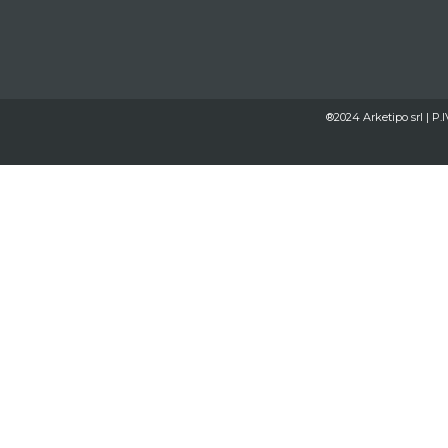
®2024 Arketipo srl | P.