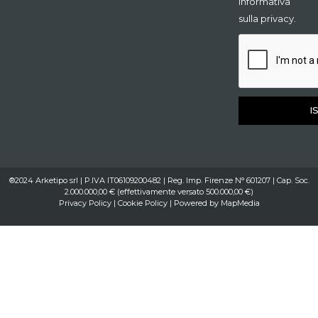
informativa
sulla privacy.
I
®2024 Arketipo srl | P.IVA IT06109200482 | Reg. Imp. Firenze N° 601207 | Cap. Soc.
2.000.000,00 € (effettivamente versato 500.000,00 €)
Privacy Policy
|
Cookie Policy
| Powered by
MapMedia