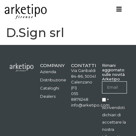
D.Sign srl
COMPANY
CONTATTI
Rimani
aggiornato
Via Garibaldi
Azienda
sulle novità
84-86, 50041
Arketipo
Distribuzione
Calenzano
(FI)
Cataloghi
055
Dealers
8876248
*
info@arketipo.com
Iscrivendoti
dichiari di
accettare la
nostra