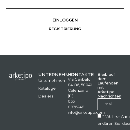
EINLOGGEN
REGISTRIERUNG
UNTERNEHMEN
KONTAKTE
Bleib auf
dem
Via Garibaldi
Unternehmen
Laufenden
84-86, 50041
mit
Kataloge
Calenzano
Arketipo
(FI)
Dealers
Nachrichten
055
8876248
info@arketipo.com
* Mit Ihrer An
erklären Sie, das