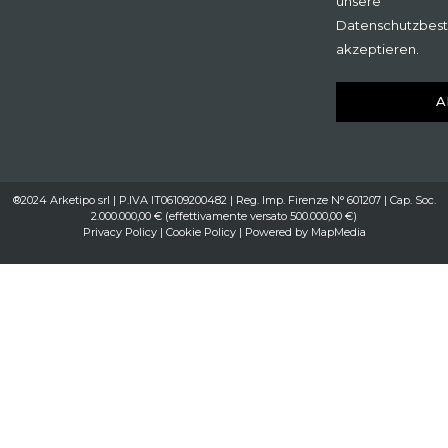
unsere
Datenschutzbes
akzeptieren.
A
®2024 Arketipo srl | P.IVA IT06109200482 | Reg. Imp. Firenze N° 601207 | Cap. Soc.
2.000.000,00 € (effettivamente versato 500.000,00 €)
Privacy Policy
|
Cookie Policy
| Powered by
MapMedia