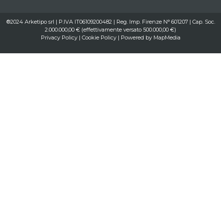
®2024 Arketipo srl | P.IVA IT06109200482 | Reg. Imp. Firenze N° 601207 | Cap. Soc.
2.000.000,00 € (effettivamente versato 500.000,00 €)
Privacy Policy
|
Cookie Policy
| Powered by
MapMedia