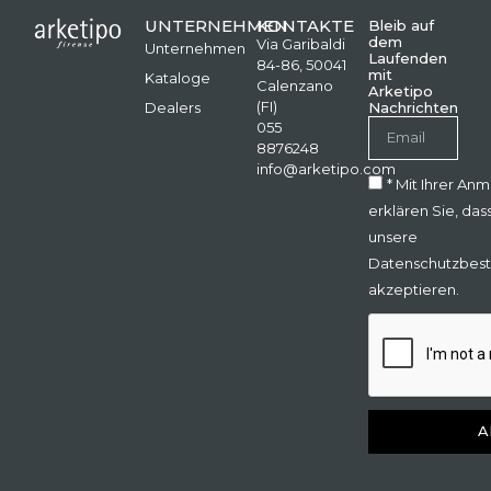
UNTERNEHMEN
KONTAKTE
Bleib auf
dem
Via Garibaldi
Unternehmen
Laufenden
84-86, 50041
mit
Kataloge
Calenzano
Arketipo
(FI)
Dealers
Nachrichten
055
8876248
info@arketipo.com
* Mit Ihrer An
erklären Sie, das
unsere
Datenschutzbes
akzeptieren.
A