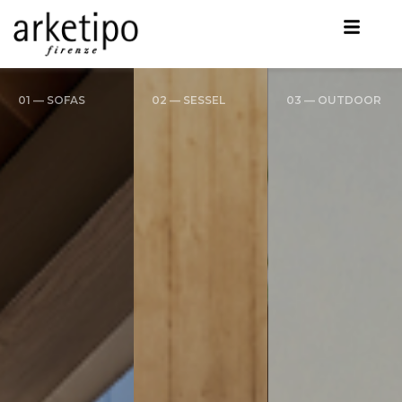
01 — SOFAS
02 — SESSEL
03 — OUTDOOR