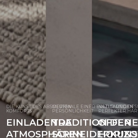
DIE KUNST DES ABSOLUTEN
MERKMALE EINER EINZIGARTIGEN
NATUR UND DESI
KOMFORTS
PERSÖNLICHKEIT
PERFEKTER HA
EINLADENDE
TRADITION DER
OFFEN
ATMOSPHÄREN
SCHNEIDERKUNS
HORIZO