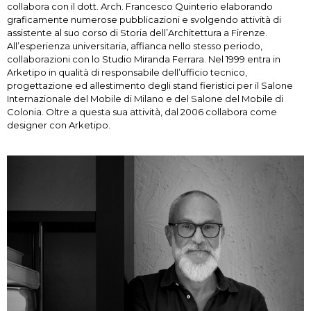
collabora con il dott. Arch. Francesco Quinterio elaborando
graficamente numerose pubblicazioni e svolgendo attività di
assistente al suo corso di Storia dell’Architettura a Firenze.
All’esperienza universitaria, affianca nello stesso periodo,
collaborazioni con lo Studio Miranda Ferrara. Nel 1999 entra in
Arketipo in qualità di responsabile dell’ufficio tecnico,
progettazione ed allestimento degli stand fieristici per il Salone
Internazionale del Mobile di Milano e del Salone del Mobile di
Colonia. Oltre a questa sua attività, dal 2006 collabora come
designer con Arketipo.