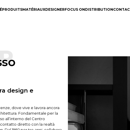
É
PRODUITS
MATÉRIAUX
DESIGNER
FOCUS ON
DISTRIBUTION
CONTAC
R
sso
tra design e
Firenze, dove vive e lavora ancora
Architettura. Fondamentale per la
so all’interno del Centro
contatto diretto con la realtà
n. Dal 1992 per tre anni, collabora