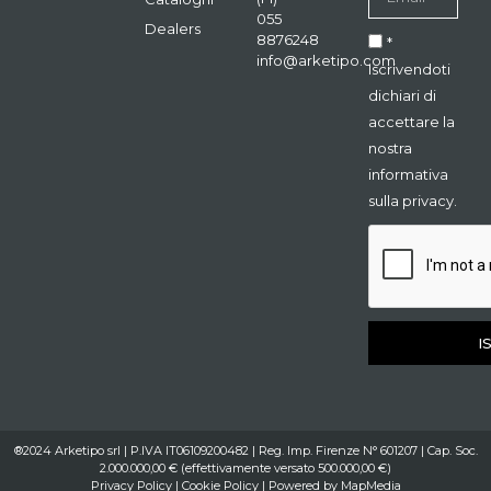
055
Dealers
8876248
*
info@arketipo.com
Iscrivendoti
dichiari di
accettare la
nostra
informativa
sulla privacy.
I
®2024 Arketipo srl | P.IVA IT06109200482 | Reg. Imp. Firenze N° 601207 | Cap. Soc.
2.000.000,00 € (effettivamente versato 500.000,00 €)
Privacy Policy
|
Cookie Policy
| Powered by
MapMedia