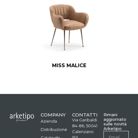
MISS MALICE
COMPANY
CONTATTI
Rimani
aggiornato
Via Garibaldi
Azienda
sulle novità
84-86, 50041
Arketipo
Distribuzione
Calenzano
(FI)
Cataloghi