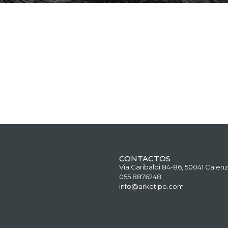
CONTACTOS
Via Garibaldi 84-86, 50041 Calenz
055 8876248
info@arketipo.com