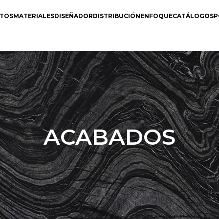
TOS
MATERIALES
DISEÑADOR
DISTRIBUCIÓN
ENFOQUE
CATÁLOGOS
P
ACABADOS