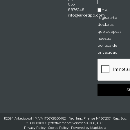
055
8876248
* Al
info@arketipo.com
registrarte
declaras
que aceptas
nuestra
política de
privacidad.
S
®2024 Arketipo srl | P.IVA IT06109200482 | Reg. Imp. Firenze N° 601207 | Cap. Soc.
2.000.000,00 € (effettivamente versato 500.000,00 €)
Privacy Policy
|
Cookie Policy
| Powered by
MapMedia