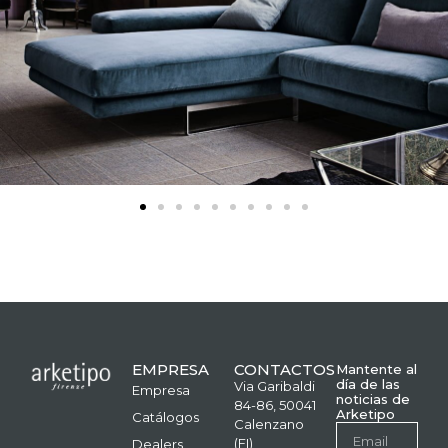
EMPRESA
CONTACTOS
Mantente al
día de las
Via Garibaldi
Empresa
noticias de
84-86, 50041
Arketipo
Catálogos
Calenzano
(FI)
Dealers